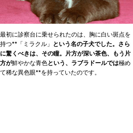
最初に診察台に乗せられたのは、胸に白い斑点を
持つ**「ミラクル」
という名の子犬でした。さら
に驚くべきは、その瞳。片方が深い茶色、もう片
方が
鮮やかな青色
という、ラブラドールでは
極め
て稀な異色眼**を持っていたのです。