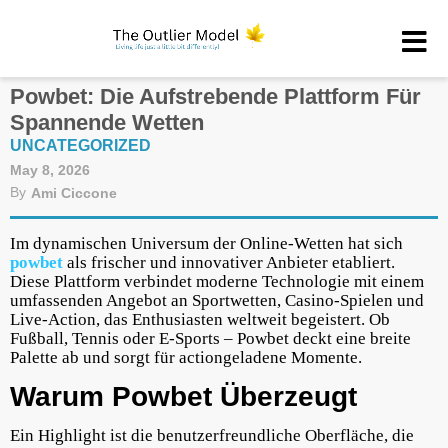
Powbet: Die Aufstrebende Plattform Für
Spannende Wetten
UNCATEGORIZED
May 8, 2026
By
Ami Ciccone
Im dynamischen Universum der Online-Wetten hat sich
powbet
als frischer und innovativer Anbieter etabliert.
Diese Plattform verbindet moderne Technologie mit einem
umfassenden Angebot an Sportwetten, Casino-Spielen und
Live-Action, das Enthusiasten weltweit begeistert. Ob
Fußball, Tennis oder E-Sports – Powbet deckt eine breite
Palette ab und sorgt für actiongeladene Momente.
Warum Powbet Überzeugt
Ein Highlight ist die benutzerfreundliche Oberfläche, die