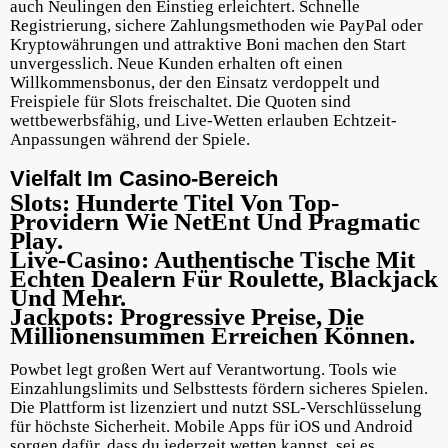
auch Neulingen den Einstieg erleichtert. Schnelle
Registrierung, sichere Zahlungsmethoden wie PayPal oder
Kryptowährungen und attraktive Boni machen den Start
unvergesslich. Neue Kunden erhalten oft einen
Willkommensbonus, der den Einsatz verdoppelt und
Freispiele für Slots freischaltet. Die Quoten sind
wettbewerbsfähig, und Live-Wetten erlauben Echtzeit-
Anpassungen während der Spiele.
Vielfalt Im Casino-Bereich
Slots:
Hunderte Titel Von Top-
Providern Wie NetEnt Und Pragmatic
Play.
Live-Casino:
Authentische Tische Mit
Echten Dealern Für Roulette, Blackjack
Und Mehr.
Jackpots:
Progressive Preise, Die
Millionensummen Erreichen Können.
Powbet legt großen Wert auf Verantwortung. Tools wie
Einzahlungslimits und Selbsttests fördern sicheres Spielen.
Die Plattform ist lizenziert und nutzt SSL-Verschlüsselung
für höchste Sicherheit. Mobile Apps für iOS und Android
sorgen dafür, dass du jederzeit wetten kannst, sei es