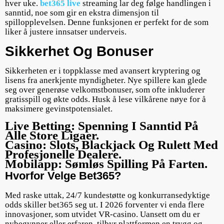
hver uke.
bet365 live
streaming lar deg følge handlingen i
sanntid, noe som gir en ekstra dimensjon til
spillopplevelsen. Denne funksjonen er perfekt for de som
liker å justere innsatser underveis.
Sikkerhet Og Bonuser
Sikkerheten er i toppklasse med avansert kryptering og
lisens fra anerkjente myndigheter. Nye spillere kan glede
seg over generøse velkomstbonuser, som ofte inkluderer
gratisspill og økte odds. Husk å lese vilkårene nøye for å
maksimere gevinstpotensialet.
Live Betting:
Spenning I Sanntid På
Alle Store Ligaer.
Casino:
Slots, Blackjack Og Rulett Med
Profesjonelle Dealere.
Mobilapp:
Sømløs Spilling På Farten.
Hvorfor Velge Bet365?
Med raske uttak, 24/7 kundestøtte og konkurransedyktige
odds skiller bet365 seg ut. I 2026 forventer vi enda flere
innovasjoner, som utvidet VR-casino. Uansett om du er
nybegynner eller erfaren, tilbyr plattformen en trygg og