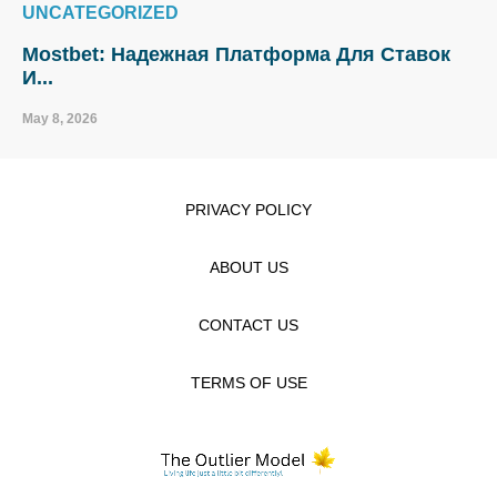
UNCATEGORIZED
Mostbet: Надежная Платформа Для Ставок
И...
May 8, 2026
PRIVACY POLICY
ABOUT US
CONTACT US
TERMS OF USE